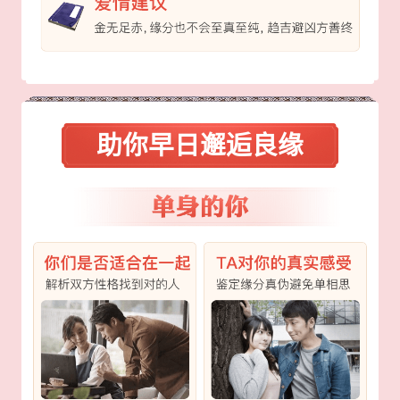
助你早日邂逅良缘