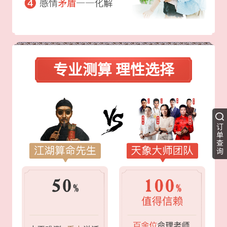
专业测算 理性选择
订
单
查
询